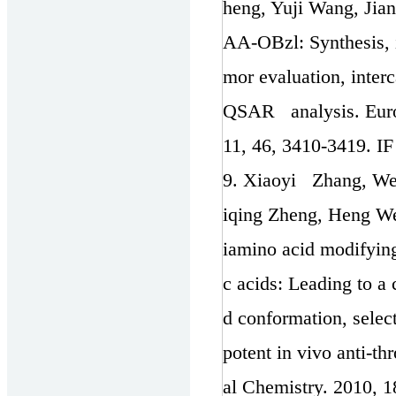
heng, Yuji Wang, Jia
AA-OBzl: Synthesis, in
mor evaluation, inter
QSAR analysis. Europ
11, 46, 3410-3419. IF
9. Xiaoyi Zhang, We
iqing Zheng, Heng We
iamino acid modifyin
c acids: Leading to a
d conformation, select
potent in vivo anti-t
al Chemistry. 2010, 1