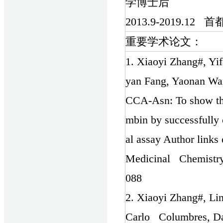
学博士后
2013.9-2019.1
重要学术论文：
1. Xiaoyi Zhang#, Yi
yan Fang, Yaonan Wa
CCA-Asn: To show the 
mbin by successfully
al assay Author links
Medicinal Chemistry.
088
2. Xiaoyi Zhang#, Li
Carlo Columbres, Da