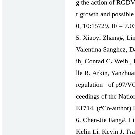
g the action of RGDV
r growth and possible
0, 10:15729. IF = 7.0
5. Xiaoyi Zhang#, Li
Valentina Sanghez, D
ih, Conrad C. Weihl,
lle R. Arkin, Yanzhu
regulation of p97/V
ceedings of the Nati
E1714. (#Co-author) 
6. Chen-Jie Fang#, 
Kelin Li, Kevin J. F