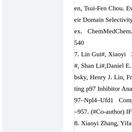
en, Tsui-Fen Chou. E
eir Domain Selectivi
ex. ChemMedChem. 20
540
7. Lin Gui#, Xiaoyi 
#, Shan Li#,Daniel E
bsky, Henry J. Lin, 
ting p97 Inhibitor An
97–Npl4–Ufd1 Compl
–957. (#Co-author) IF
8. Xiaoyi Zhang, Yif