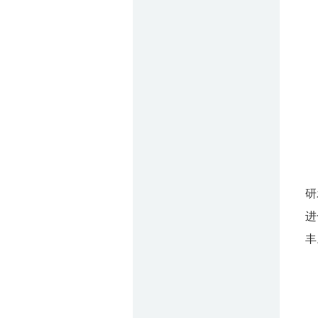
研
进
丰