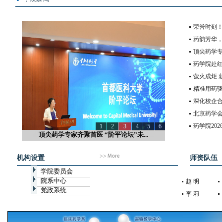
荣誉时刻！
药韵芳华，
顶尖药学专
药学院赴
萤火成炬 
精准用药驱
深化校企合
北京药学会
药学院202
1
2
3
4
5
6
顶尖药学专家齐聚首医 “阶平论坛”未...
机构设置
师资队伍
学院委员会
院系中心
赵 明
党政系统
李 莉